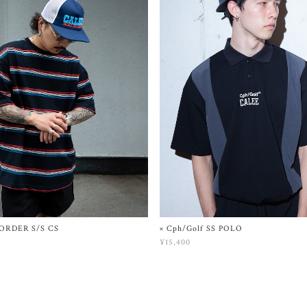
ORDER S/S CS
× Cph/Golf SS POLO
¥15,400