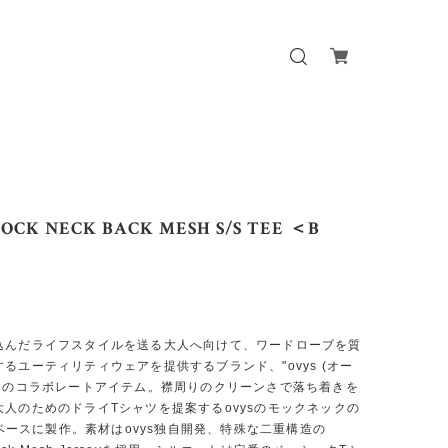
 MOCK NECK BACK MESH S/S TEE ＜B
込んだライフスタイルを送る大人へ向けて、ワードローブを質
るユーティリティウェアを提供するブランド、"ovys (オー
"とのコラボレートアイテム。襟周りのクリーンさで落ち着きを
大人のためのドライTシャツを提案するovysのモックネックの
Eをベースに製作。素材はovys独自開発、特殊な二重構造の