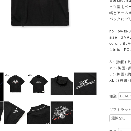
Workout
ャツ型をベ
幅とアーム
バックにプ
no : ov-ts-
size : SMA
color : BL
fabric : P
S : (胸囲) 
M : (胸囲) 
L : (胸囲) 
XL : (胸囲)
種類
ギフトラッ