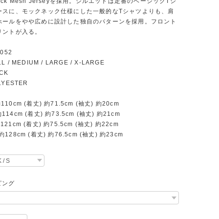
 Back Mesh Jerseyを採用。シルエットは定番のベーシックTシ
ースに、モックネック仕様にした一般的なTシャツよりも、肩
ホールをやや広めに設計した独自のパターンを採用。フロント
リントが入る。
0052
LL / MEDIUM / LARGE / X-LARGE
ACK
OLYESTER
約110cm (着丈) 約71.5cm (袖丈) 約20cm
約114cm (着丈) 約73.5cm (袖丈) 約21cm
約121cm (着丈) 約75.5cm (袖丈) 約22cm
 約128cm (着丈) 約76.5cm (袖丈) 約23cm
ピング