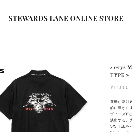
STEWARDS LANE ONLINE STORE
× ovys
TYPE＞
¥11,000
運動が溶け
的に豊かにす
ヴィーズ)
演出する、
S/S TE