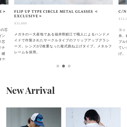
VE＞
FLIP UP TYPE CIRCLE METAL GLASSES ＜
C/N
EXCLUSIVE＞
¥22,
¥33,000
ルの芯
コッ
メガネの一大産地である福井県鯖江で職人によるハンドメ
ゼン
糸、
イドで作製されたサークルタイプのフリップアップグラシ
リ芯
ブル
ーズ。レンズが2枚重なった複式跳ね上げタイプ。メタルフ
ジナ
てい
レームを採用。
、縫
げ。
様で
New Arrival