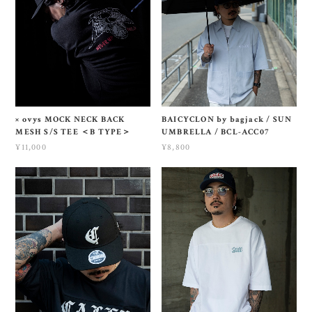
× ovys MOCK NECK BACK
BAICYCLON by bagjack / SUN
MESH S/S TEE ＜B TYPE＞
UMBRELLA / BCL-ACC07
¥11,000
¥8,800