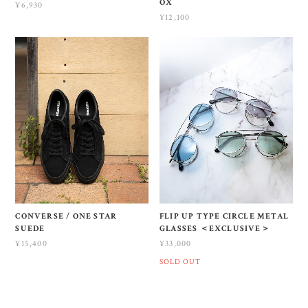
OX
¥6,930
¥12,100
CONVERSE / ONE STAR
FLIP UP TYPE CIRCLE METAL
SUEDE
GLASSES ＜EXCLUSIVE＞
¥15,400
¥33,000
SOLD OUT