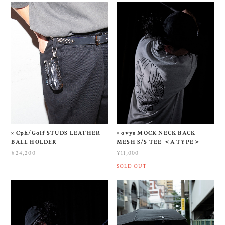
× Cph/Golf STUDS LEATHER
× ovys MOCK NECK BACK
BALL HOLDER
MESH S/S TEE ＜A TYPE＞
¥24,200
¥11,000
SOLD OUT