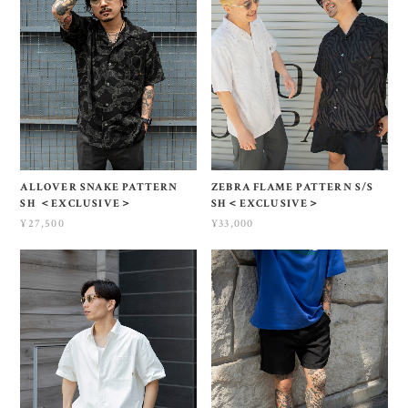
ALLOVER SNAKE PATTERN
ZEBRA FLAME PATTERN S/S
SH ＜EXCLUSIVE＞
SH＜EXCLUSIVE＞
¥27,500
¥33,000