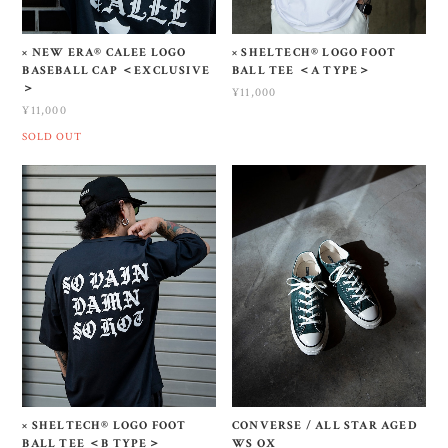
× NEW ERA®︎ CALEE LOGO
× SHELTECH®︎ LOGO FOOT
BASEBALL CAP ＜EXCLUSIVE
BALL TEE ＜A TYPE＞
＞
¥11,000
¥11,000
SOLD OUT
× SHELTECH®︎ LOGO FOOT
CONVERSE / ALL STAR AGED
BALL TEE ＜B TYPE＞
WS OX