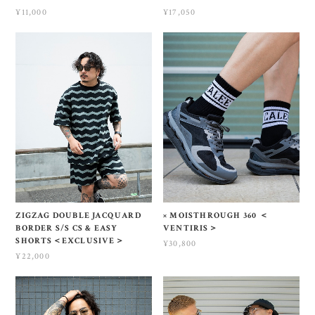
¥11,000
¥17,050
ZIGZAG DOUBLE JACQUARD
× MOISTHROUGH 360 ＜
BORDER S/S CS & EASY
VENTIRIS＞
SHORTS＜EXCLUSIVE＞
¥30,800
¥22,000