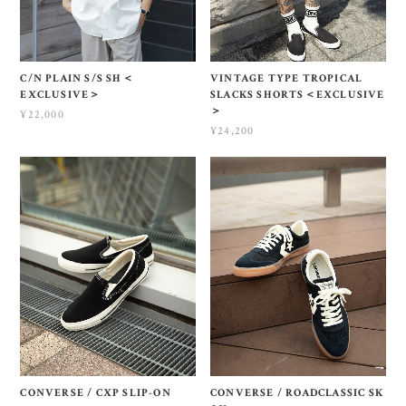
C/N PLAIN S/S SH＜
VINTAGE TYPE TROPICAL
EXCLUSIVE＞
SLACKS SHORTS＜EXCLUSIVE
＞
¥22,000
¥24,200
CONVERSE / CXP SLIP-ON
CONVERSE / ROADCLASSIC SK