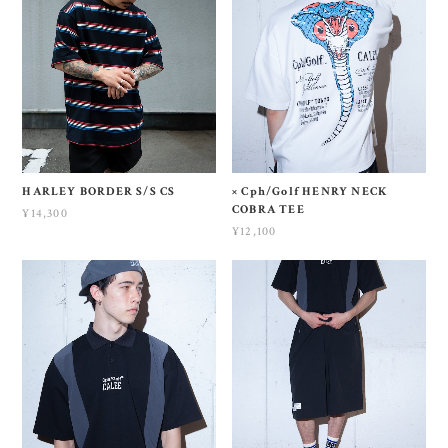
HARLEY BORDER S/S CS
× Cph/Golf HENRY NECK
COBRA TEE
¥14,300
¥12,100