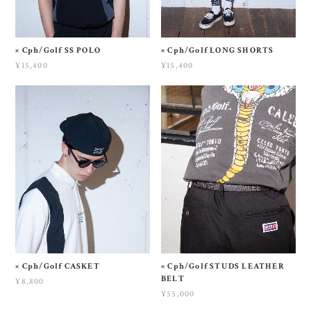
× Cph/Golf SS POLO
× Cph/Golf LONG SHORTS
¥15,400
¥15,400
× Cph/Golf CASKET
× Cph/Golf STUDS LEATHER
BELT
¥8,800
¥55,000