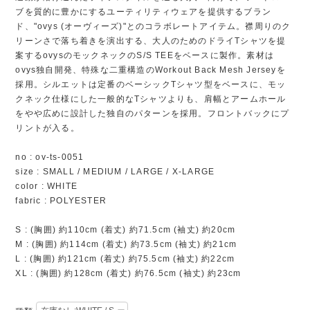
ブを質的に豊かにするユーティリティウェアを提供するブラン
ド、"ovys (オーヴィーズ)"とのコラボレートアイテム。襟周りのク
リーンさで落ち着きを演出する、大人のためのドライTシャツを提
案するovysのモックネックのS/S TEEをベースに製作。素材は
ovys独自開発、特殊な二重構造のWorkout Back Mesh Jerseyを
採用。シルエットは定番のベーシックTシャツ型をベースに、モッ
クネック仕様にした一般的なTシャツよりも、肩幅とアームホール
をやや広めに設計した独自のパターンを採用。フロントバックにプ
リントが入る。
no : ov-ts-0051
size : SMALL / MEDIUM / LARGE / X-LARGE
color : WHITE
fabric : POLYESTER
S : (胸囲) 約110cm (着丈) 約71.5cm (袖丈) 約20cm
M : (胸囲) 約114cm (着丈) 約73.5cm (袖丈) 約21cm
L : (胸囲) 約121cm (着丈) 約75.5cm (袖丈) 約22cm
XL : (胸囲) 約128cm (着丈) 約76.5cm (袖丈) 約23cm