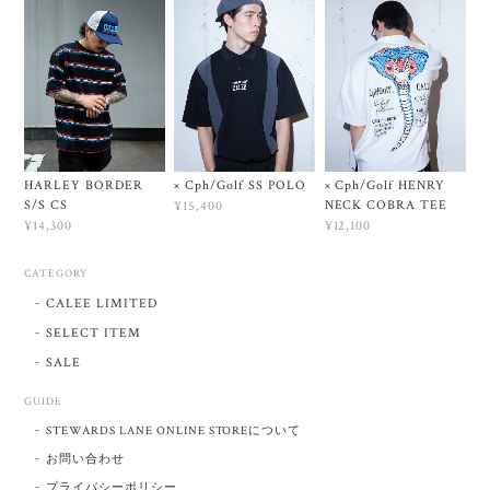
HARLEY BORDER
× Cph/Golf SS POLO
× Cph/Golf HENRY
S/S CS
NECK COBRA TEE
¥15,400
¥14,300
¥12,100
CATEGORY
CALEE LIMITED
SELECT ITEM
SALE
GUIDE
STEWARDS LANE ONLINE STOREについて
お問い合わせ
プライバシーポリシー