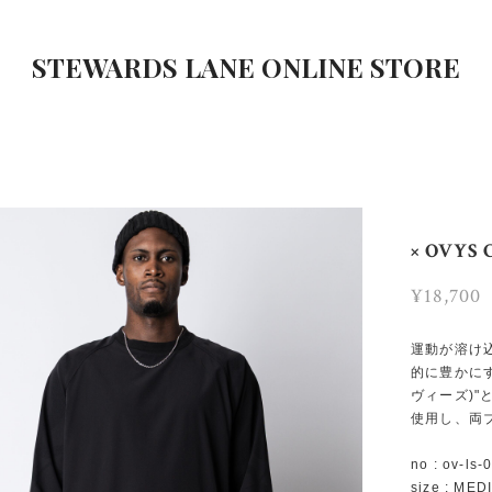
STEWARDS LANE ONLINE STORE
× OVYS
¥18,700
運動が溶け
的に豊かにす
ヴィーズ)
使用し、両
no : ov-ls-
size : MED