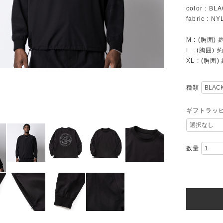
color : BL
fabric : N
M : (胸囲)
L : (胸囲) 
XL : (胸囲
種類
ギフトラッ
数量