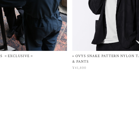
TS ＜EXCLUSIVE＞
× OVYS SNAKE PATTERN NYLON T
& PANTS
¥41,800