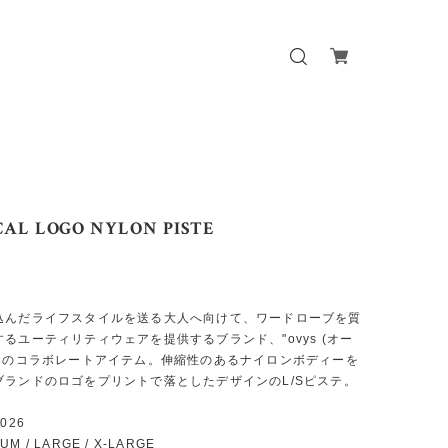
 CAL LOGO NYLON PISTE
込んだライフスタイルを送る大人へ向けて、ワードローブを質
るユーティリティウェアを提供するブランド、"ovys (オー
"とのコラボレートアイテム。伸縮性のあるナイロンボディーを
ブランドのロゴをプリントで落としたデザインのL/Sピステ。
0026
IUM / LARGE / X-LARGE