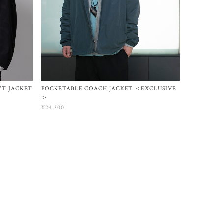
/T JACKET
POCKETABLE COACH JACKET ＜EXCLUSIVE
＞
¥24,200