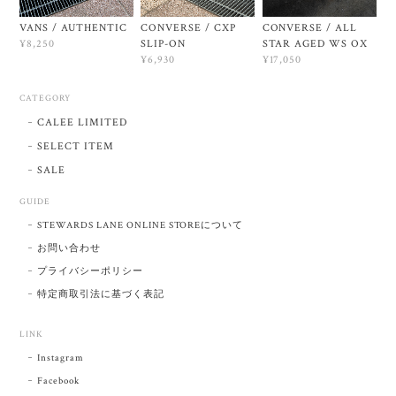
VANS / AUTHENTIC
CONVERSE / CXP
CONVERSE / ALL
SLIP-ON
STAR AGED WS OX
¥8,250
¥6,930
¥17,050
CATEGORY
CALEE LIMITED
SELECT ITEM
SALE
GUIDE
STEWARDS LANE ONLINE STOREについて
お問い合わせ
プライバシーポリシー
特定商取引法に基づく表記
LINK
Instagram
Facebook