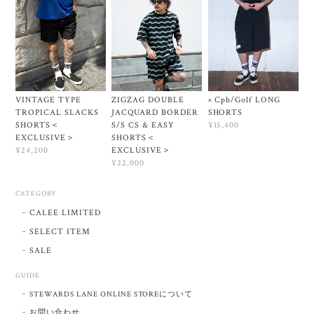
VINTAGE TYPE
ZIGZAG DOUBLE
× Cph/Golf LONG
TROPICAL SLACKS
JACQUARD BORDER
SHORTS
SHORTS＜
S/S CS & EASY
¥15,400
EXCLUSIVE＞
SHORTS＜
EXCLUSIVE＞
¥24,200
¥22,000
CATEGORY
CALEE LIMITED
SELECT ITEM
SALE
GUIDE
STEWARDS LANE ONLINE STOREについて
お問い合わせ