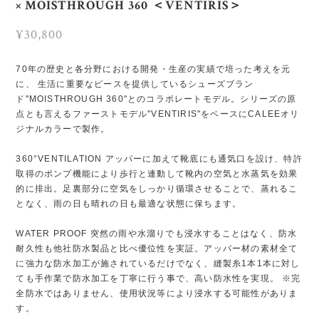
× MOISTHROUGH 360 ＜VENTIRIS＞
¥30,800
70年の歴史と各分野における開発・生産の実績で培った考えを元
に、 生活に重要なピースを提供しているシューズブラン
ド"MOISTHROUGH 360"とのコラボレートモデル。シリーズの原
点とも言えるファーストモデル"VENTIRIS"をベースにCALEEオリ
ジナルカラーで製作。
360°VENTILATION アッパーに加えて靴底にも通気口を設け、特許
取得のポンプ機能により歩行と連動して靴内の空気と水蒸気を効果
的に排出。足裏部分に空気をしっかり循環させることで、蒸れるこ
となく、雨の日も晴れの日も最適な状態に保ちます。
WATER PROOF 突然の雨や水溜りでも浸水することはなく、防水
耐久性も他社防水製品と比べ優位性を実証。アッパー材の素材全て
に強力な防水加工が施されているだけでなく、縫製糸1本1本に対し
ても手作業で防水加工を丁寧に行う事で、高い防水性を実現。 ※完
全防水ではありません、使用状況等により浸水する可能性がありま
す。