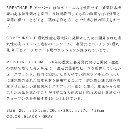
BREATHABLE アッパーには防水フィルムは使用せず、通気防水機
能のある特殊素材を採用。長時間着用しても靴内湿度をほぼ外気と
同等に保つことができ、蒸れを抑えることで快適な靴内環境をキー
プ。
COMFY INSOLE 通気性能を最大限に発揮するために開発された通
気性の高いメッシュ素材のインソール。 裏面にはパンチング(通気
孔)加工とアーチサポート用のクッションが施されています。
MOISTHROUGH 360… 70年の歴史と各分野における開発・生産
の実績で培った考えを元に、 生活に重要なピースを提供しているシ
ューズブランド。靴内に湿気がたまりやすい防水フィルムの代わり
に通気性の優れた防水素材を使用することで、防水性と通気性を両
立させた新しい通気防水システアッパー部分に加え、靴底からも空
気と水蒸気を逃がすことが可能になり雨の日も晴れの日も最適なパ
フォーマンスを発揮する1足に仕上げている。
SIZE : 25cm / 25.5cm / 26cm / 26.5cm / 27cm / 28cm
COLOR : BLACK × GRAY