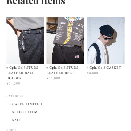
Related Items
× Cph/Golf STUDS
× Cph/Golf STUDS
× Cph/Golf CASKET
LEATHER BALL
LEATHER BELT
¥8,800
HOLDER
¥55,000
¥24,200
CATEGORY
CALEE LIMITED
SELECT ITEM
SALE
GUIDE