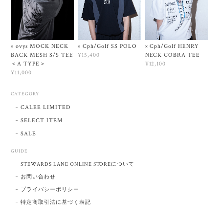
× ovys MOCK NECK
× Cph/Golf SS POLO
× Cph/Golf HENRY
BACK MESH S/S TEE
NECK COBRA TEE
¥15,400
＜A TYPE＞
¥12,100
¥11,000
CATEGORY
CALEE LIMITED
SELECT ITEM
SALE
GUIDE
STEWARDS LANE ONLINE STOREについて
お問い合わせ
プライバシーポリシー
特定商取引法に基づく表記